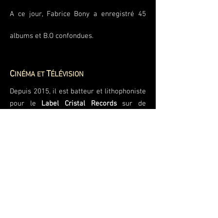
A ce jour, Fabrice Bony a enregistré 45
albums et B.O confondues.
C
T
INÉMA
ÉLÉVISION
ET
Depuis 2015, il est batteur et lithophoniste
pour le
Label Cristal Records
sur de
nombreuses B.O. cinéma et télévision,
avec la compositrice
Béatrice Thiriet
pour
le film
Corniche Kennedy
(Cinéma – 2017)
et le compositeur
Renaud Barbier
pour les
documentaires
Quand Homo Sapiens
faisait son Cinéma
(Arte Tv - 2015),
Comme des Sardines en Boite
(France 3 -
2017),
Les Nouveaux Mondes Sauvages
(Arte Tv - 2020),
le film
Petit Pays
(Cinéma