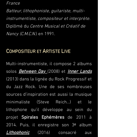
France
Batteur, lithophoniste, guitariste, multi-
instrumentiste, compositeur et interprète.
Diplômé du
Centre Musical et Créatif de
Nancy (C.M.C.N.
) en 1991.
C
A
L
OMPOSITEUR
RTISTE
IVE
ET
Multi-instrumentiste, il compose 2 albums
solos
Between Day
(2008) et
Inner Lands
(2013) dans la lignée du Rock Progressif et
du Jazz Rock. Une de ses nombreuses
sources d’inspiration est aussi la musique
minimaliste (Steve Reich…) et le
lithophone qu’il développe au sein du
projet
Spirales Ephémères
de 2011 à
2014. Puis, il enregistre son 3ᵉ album
Lithophonic
(2016) consacré aux