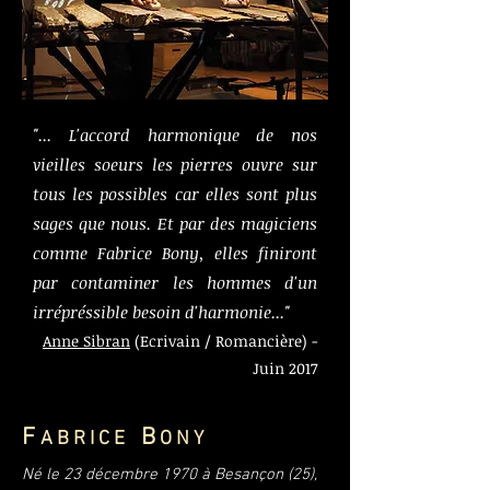
"... L'accord harmonique de nos
vieilles soeurs les pierres ouvre sur
tous les possibles car elles sont plus
sages que nous. Et par des magiciens
comme Fabrice Bony, elles finiront
par contaminer les hommes d'un
irrépréssible besoin d'harmonie..."
Anne Sibran
(Ecrivain / Romancière) -
Juin 2017
F
B
A B R I C E
O N Y
Né le 23 décembre 1970 à Besançon (25),