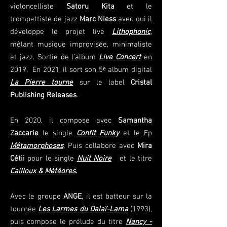
violoncelliste
Satoru Kita
et le
trompettiste de jazz
Marc Niess
avec qui il
développe le projet live
Lithophonic
,
mêlant musique improvisée, minimaliste
et jazz. Sortie de l’album
Live Concert
en
2019. En 2021, il sort son 5ᵉ album digital
La Pierre tourne
sur le label
Cristal
Publishing Releases
.
En 2020, il compose avec
Samantha
Zaccarie
le single
Confit Funky
et le Ep
Métamorphoses
. Puis collabore avec
Mira
Cétii
pour le single
Nuit Noire
et le titre
Cailloux & Météores
.
Avec le groupe
ANGE
, il est batteur sur la
tournée
Les Larmes du Dalaï-Lama
(1993),
puis compose le prélude du titre
Nancy -