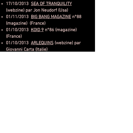
17/10/2013
SEA OF TRANQUILITY
(webzine) par Jon Neudorf (Usa)
01/11/2013
BIG BANG MAGAZINE
n°88
(magazine) (France)
01/10/2013
KOID 9
n°86 (magazine)
(France)
01/10/2013
ARLEQUINS
(webzine) par
Giovanni Carta (Italie)
01/09/2013
DPRP
(webzine) par Joel Atlas
(Netherlands)
08/08/2013
MUSICWAVES
(webzine) par
Marc M. (France)
06/07/2013
AMAROCKPROG
(webzine) par
Cyrille Delanlssays (France)